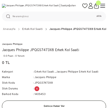
ÜCRETSİZ KARGO
%100 ORİJİNAL ÜRÜN GARANTİSİ
WEB SİTESİNE ÖZEL FİYATLAR
KAÇIRILMAYACAK FIRSATLAR
ARA
Anasayfa
Erkek Kol Saati
Jacques Philippe JPQGS7473X8 Erkek Kol 
Jacques Philippe
Jacques Philippe JPQGS7473X8 Erkek Kol Saati
0.0 Puan - 0 Yorum
0 TL
Kategori
Erkek Kol Saati
,
Jacques Philippe Erkek Kol Saati
Marka
Jacques Philippe
Stok Kodu
JPQGS7473X8
Stok Durumu
Barkod Kodu
1405453
Gelince Haber Ver