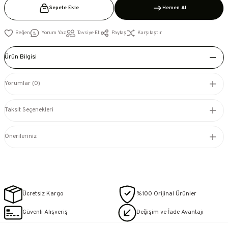
Sepete Ekle
Hemen Al
Yorum Yaz
Tavsiye Et
Paylaş
Karşılaştır
Ürün Bilgisi
Yorumlar (0)
Taksit Seçenekleri
Önerileriniz
Ücretsiz Kargo
%100 Orijinal Ürünler
Güvenli Alışveriş
Değişim ve İade Avantajı