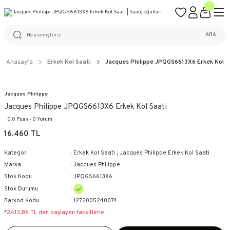
ÜCRETSİZ KARGO
%100 ORİJİNAL ÜRÜN GARANTİSİ
WEB SİTESİNE ÖZEL FİYATLAR
KAÇIRILMAYACAK FIRSATLAR
ARA
Anasayfa
Erkek Kol Saati
Jacques Philippe JPQGS6613X6 Erkek Kol S
Jacques Philippe
Jacques Philippe JPQGS6613X6 Erkek Kol Saati
0.0 Puan - 0 Yorum
16.460 TL
Kategori
Erkek Kol Saati
,
Jacques Philippe Erkek Kol Saati
Marka
Jacques Philippe
Stok Kodu
JPQGS6613X6
Stok Durumu
Barkod Kodu
1272005240074
*2.413,86 TL den başlayan taksitlerle!