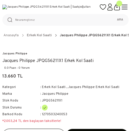
ÜCRETSİZ KARGO
%100 ORİJİNAL ÜRÜN GARANTİSİ
WEB SİTESİNE ÖZEL FİYATLAR
KAÇIRILMAYACAK FIRSATLAR
ARA
Anasayfa
Erkek Kol Saati
Jacques Philippe JPQGS6211X1 Erkek Kol S
Jacques Philippe
Jacques Philippe JPQGS6211X1 Erkek Kol Saati
0.0 Puan - 0 Yorum
13.660 TL
Kategori
Erkek Kol Saati
,
Jacques Philippe Erkek Kol Saati
Marka
Jacques Philippe
Stok Kodu
JPQGS6211X1
Stok Durumu
Barkod Kodu
1270503240053
*2.003,24 TL den başlayan taksitlerle!