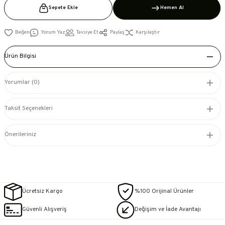
Sepete Ekle
Hemen Al
Yorum Yaz
Tavsiye Et
Paylaş
Karşılaştır
Ürün Bilgisi
Yorumlar (0)
Taksit Seçenekleri
Önerileriniz
Ücretsiz Kargo
%100 Orijinal Ürünler
Güvenli Alışveriş
Değişim ve İade Avantajı