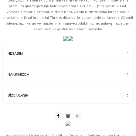
Saatçioğulları⁠ olarak dünya markası erkek ve kadın kol saati modelleri ile
premium güneş gözlüğü koleksiyonlarını sizlerle buluşturuyoruz. Tissot,
Versace, Emporio Armani, Michael Kors, Calvin Klein ve daha birçok seçkin
markanın orijinal ürünlerini Türkiye distribütör garantisiyle sunuyoruz. Güvenli
ödeme, hızlı kargo ve müşteri memnuniyeti odaklı hizmet anlayışımızla yeni
sezon saat ve gözlük modellerini keşfedin.
HESABIM
HAKKIMIZDA
BİZE ULAŞIN
Mesafeli Satış Sözleşmesi
Gizlilik ve Güvenlik
Değişim ve İade Şartları