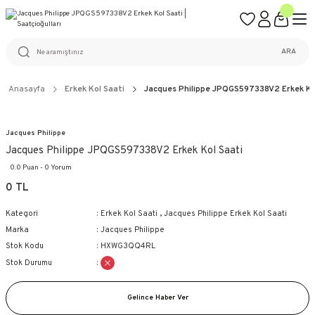
ÜCRETSİZ KARGO
%100 ORİJİNAL ÜRÜN GARANTİSİ
WEB SİTESİNE ÖZEL FİYATLAR
KAÇIRILMAYACAK FIRSATLAR
ARA
Anasayfa
Erkek Kol Saati
Jacques Philippe JPQGS597338V2 Erkek Ko
Jacques Philippe
Jacques Philippe JPQGS597338V2 Erkek Kol Saati
0.0 Puan - 0 Yorum
0 TL
Kategori
Erkek Kol Saati
,
Jacques Philippe Erkek Kol Saati
Marka
Jacques Philippe
Stok Kodu
HXWG3QQ4RL
Stok Durumu
Gelince Haber Ver