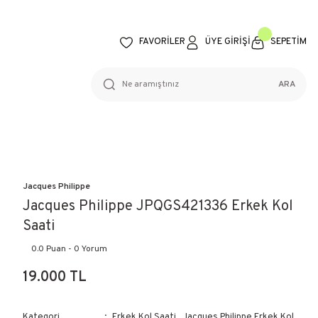
FAVORİLER
ÜYE GİRİŞİ
SEPETİM
ARA
Jacques Philippe
Jacques Philippe JPQGS421336 Erkek Kol
Saati
0.0 Puan - 0 Yorum
19.000 TL
Kategori
Erkek Kol Saati
,
Jacques Philippe Erkek Kol