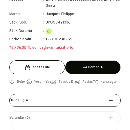
Saati
Marka
Jacques Philippe
Stok Kodu
JPQGS421336
Stok Durumu
Barkod Kodu
1271101230255
*2.786,35 TL den başlayan taksitlerle!
Sepete Ekle
Hemen Al
Yorum Yaz
Tavsiye Et
Paylaş
Karşılaştır
Ürün Bilgisi
Yorumlar (0)