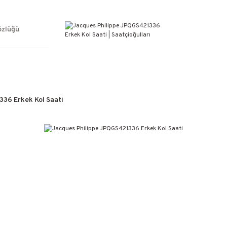
ÜCRETSİZ KARGO
%100 ORİJİNAL ÜRÜN GARANTİSİ
WEB SİTESİNE ÖZEL FİYATLAR
özlüğü
KAÇIRILMAYACAK FIRSATLAR
36 Erkek Kol Saati