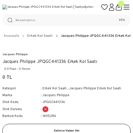
ÜCRETSİZ KARGO
%100 ORİJİNAL ÜRÜN GARANTİSİ
WEB SİTESİNE ÖZEL FİYATLAR
KAÇIRILMAYACAK FIRSATLAR
ARA
Anasayfa
Erkek Kol Saati
Jacques Philippe JPQGC441336 Erkek Kol 
Jacques Philippe
Jacques Philippe JPQGC441336 Erkek Kol Saati
0.0 Puan - 0 Yorum
0 TL
Kategori
Erkek Kol Saati
,
Jacques Philippe Erkek Kol Saati
Marka
Jacques Philippe
Stok Kodu
JPQGC441336
Stok Durumu
Barkod Kodu
1405286
Gelince Haber Ver