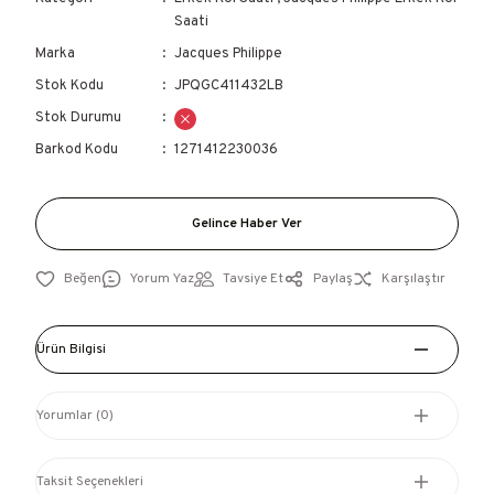
Saati
Marka
Jacques Philippe
Stok Kodu
JPQGC411432LB
Stok Durumu
Barkod Kodu
1271412230036
Gelince Haber Ver
Yorum Yaz
Tavsiye Et
Paylaş
Karşılaştır
Ürün Bilgisi
Yorumlar (0)
Taksit Seçenekleri