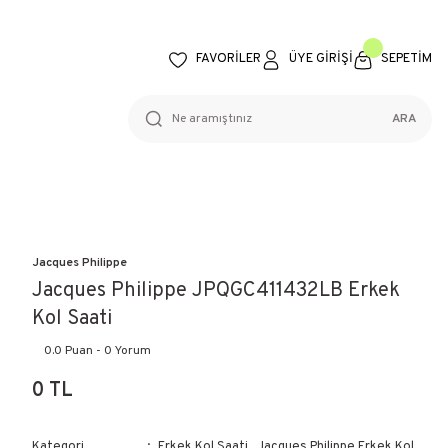
FAVORİLER
ÜYE GİRİŞİ
SEPETİM
ARA
Jacques Philippe
Jacques Philippe JPQGC411432LB Erkek
Kol Saati
0.0 Puan - 0 Yorum
0 TL
Kategori
Erkek Kol Saati
,
Jacques Philippe Erkek Kol