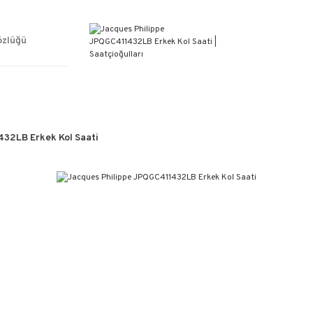
ÜCRETSİZ KARGO
%100 ORİJİNAL ÜRÜN GARANTİSİ
WEB SİTESİNE ÖZEL FİYATLAR
özlüğü
KAÇIRILMAYACAK FIRSATLAR
32LB Erkek Kol Saati