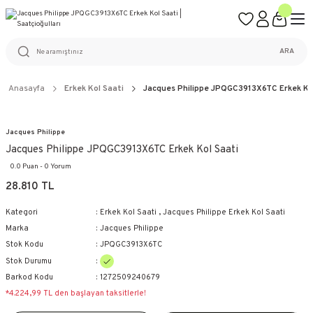
ÜCRETSİZ KARGO
%100 ORİJİNAL ÜRÜN GARANTİSİ
WEB SİTESİNE ÖZEL FİYATLAR
KAÇIRILMAYACAK FIRSATLAR
ARA
Anasayfa
Erkek Kol Saati
Jacques Philippe JPQGC3913X6TC Erkek Ko
Jacques Philippe
Jacques Philippe JPQGC3913X6TC Erkek Kol Saati
0.0 Puan - 0 Yorum
28.810 TL
Kategori
Erkek Kol Saati
,
Jacques Philippe Erkek Kol Saati
Marka
Jacques Philippe
Stok Kodu
JPQGC3913X6TC
Stok Durumu
Barkod Kodu
1272509240679
*4.224,99 TL den başlayan taksitlerle!