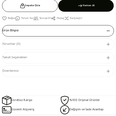
Sepete Ekle
Hemen Al
Yorum Yaz
Tavsiye Et
Paylaş
Karşılaştır
Ürün Bilgisi
Yorumlar (0)
Taksit Seçenekleri
Önerileriniz
Ücretsiz Kargo
%100 Orijinal Ürünler
Güvenli Alışveriş
Değişim ve İade Avantajı