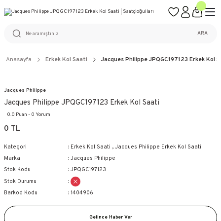
ÜCRETSİZ KARGO
%100 ORİJİNAL ÜRÜN GARANTİSİ
WEB SİTESİNE ÖZEL FİYATLAR
KAÇIRILMAYACAK FIRSATLAR
ARA
Anasayfa
Erkek Kol Saati
Jacques Philippe JPQGC197123 Erkek Kol S
Jacques Philippe
Jacques Philippe JPQGC197123 Erkek Kol Saati
0.0 Puan - 0 Yorum
0 TL
Kategori
Erkek Kol Saati
,
Jacques Philippe Erkek Kol Saati
Marka
Jacques Philippe
Stok Kodu
JPQGC197123
Stok Durumu
Barkod Kodu
1404906
Gelince Haber Ver