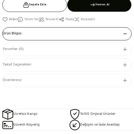
Sepete Ekle
Hemen Al
Yorum Yaz
Tavsiye Et
Paylaş
Karşılaştır
Ürün Bilgisi
Yorumlar (0)
Taksit Seçenekleri
Önerileriniz
Ücretsiz Kargo
%100 Orijinal Ürünler
Güvenli Alışveriş
Değişim ve İade Avantajı