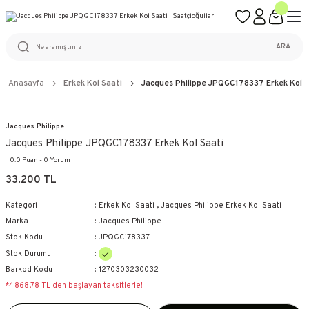
ÜCRETSİZ KARGO
%100 ORİJİNAL ÜRÜN GARANTİSİ
WEB SİTESİNE ÖZEL FİYATLAR
KAÇIRILMAYACAK FIRSATLAR
ARA
Anasayfa
Erkek Kol Saati
Jacques Philippe JPQGC178337 Erkek Kol S
Jacques Philippe
Jacques Philippe JPQGC178337 Erkek Kol Saati
0.0 Puan - 0 Yorum
33.200 TL
Kategori
Erkek Kol Saati
,
Jacques Philippe Erkek Kol Saati
Marka
Jacques Philippe
Stok Kodu
JPQGC178337
Stok Durumu
Barkod Kodu
1270303230032
*4.868,78 TL den başlayan taksitlerle!