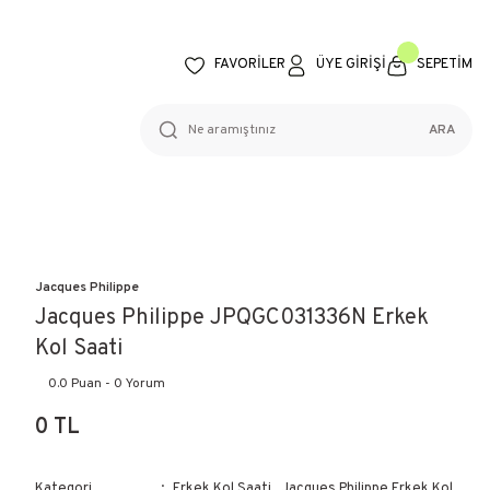
FAVORİLER
ÜYE GİRİŞİ
SEPETİM
ARA
Jacques Philippe
Jacques Philippe JPQGC031336N Erkek
Kol Saati
0.0 Puan - 0 Yorum
0 TL
Kategori
Erkek Kol Saati
,
Jacques Philippe Erkek Kol