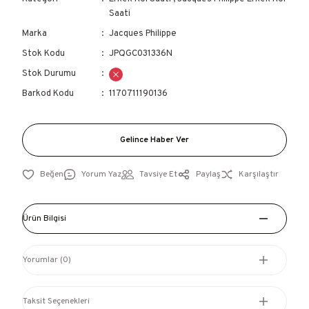
Saati
Marka
Jacques Philippe
Stok Kodu
JPQGC031336N
Stok Durumu
Barkod Kodu
1170711190136
Gelince Haber Ver
Yorum Yaz
Tavsiye Et
Paylaş
Karşılaştır
Ürün Bilgisi
Yorumlar (0)
Taksit Seçenekleri