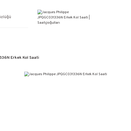
ÜCRETSİZ KARGO
%100 ORİJİNAL ÜRÜN GARANTİSİ
WEB SİTESİNE ÖZEL FİYATLAR
özlüğü
KAÇIRILMAYACAK FIRSATLAR
36N Erkek Kol Saati