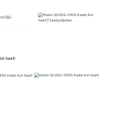
ÜCRETSİZ KARGO
%100 ORİJİNAL ÜRÜN GARANTİSİ
WEB SİTESİNE ÖZEL FİYATLAR
özlüğü
KAÇIRILMAYACAK FIRSATLAR
ol Saati