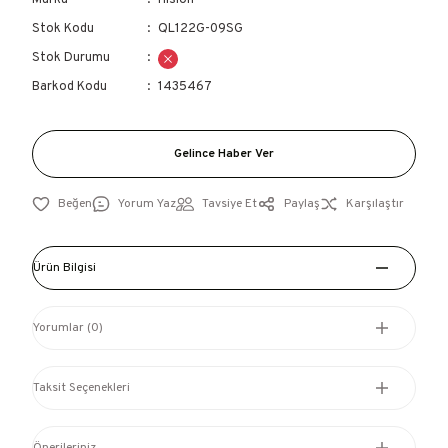
Marka
Hislon
Stok Kodu
QL122G-09SG
Stok Durumu
Barkod Kodu
1435467
Gelince Haber Ver
Yorum Yaz
Tavsiye Et
Paylaş
Karşılaştır
Ürün Bilgisi
Yorumlar (0)
Taksit Seçenekleri