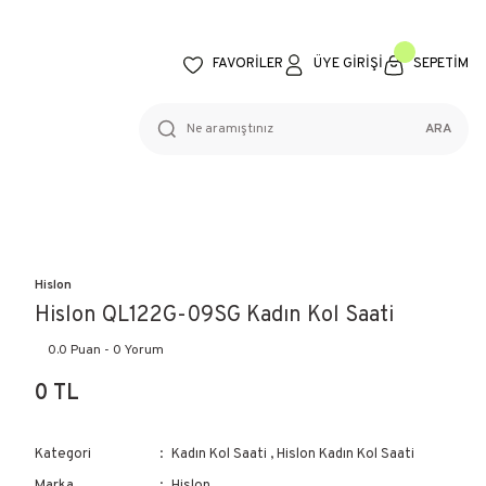
FAVORİLER
ÜYE GİRİŞİ
SEPETİM
ARA
Hislon
Hislon QL122G-09SG Kadın Kol Saati
0.0 Puan - 0 Yorum
0 TL
Kategori
Kadın Kol Saati
,
Hislon Kadın Kol Saati