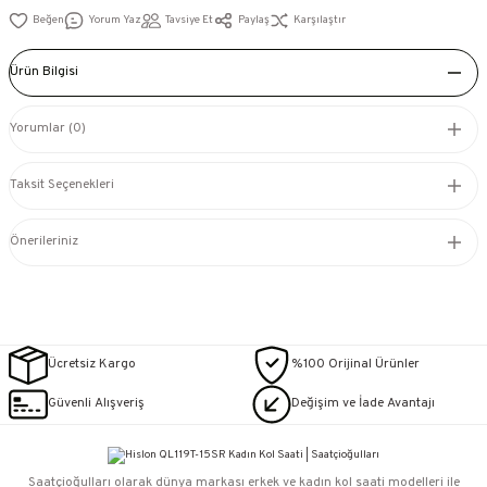
Yorum Yaz
Tavsiye Et
Paylaş
Karşılaştır
Ürün Bilgisi
Yorumlar (0)
Taksit Seçenekleri
Önerileriniz
Ücretsiz Kargo
%100 Orijinal Ürünler
Güvenli Alışveriş
Değişim ve İade Avantajı
Saatçioğulları⁠ olarak dünya markası erkek ve kadın kol saati modelleri ile