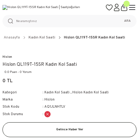
ÜCRETSİZ KARGO
%100 ORİJİNAL ÜRÜN GARANTİSİ
WEB SİTESİNE ÖZEL FİYATLAR
KAÇIRILMAYACAK FIRSATLAR
ARA
Anasayfa
Kadın Kol Saati
Hislon QL119T-15SR Kadın Kol Saati
Hislon
Hislon QL119T-15SR Kadın Kol Saati
0.0 Puan - 0 Yorum
0 TL
Kategori
Kadın Kol Saati
,
Hislon Kadın Kol Saati
Marka
Hislon
Stok Kodu
AQ1JLNH7LV
Stok Durumu
Gelince Haber Ver