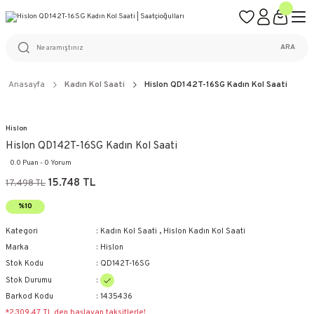
ÜCRETSİZ KARGO
%100 ORİJİNAL ÜRÜN GARANTİSİ
WEB SİTESİNE ÖZEL FİYATLAR
KAÇIRILMAYACAK FIRSATLAR
ARA
Anasayfa
Kadın Kol Saati
Hislon QD142T-16SG Kadın Kol Saati
Hislon
Hislon QD142T-16SG Kadın Kol Saati
0.0 Puan - 0 Yorum
15.748 TL
17.498 TL
%10
Kategori
Kadın Kol Saati
,
Hislon Kadın Kol Saati
Marka
Hislon
Stok Kodu
QD142T-16SG
Stok Durumu
Barkod Kodu
1435436
*2.309,47 TL den başlayan taksitlerle!