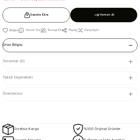
Sepete Ekle
Hemen Al
Yorum Yaz
Tavsiye Et
Paylaş
Karşılaştır
Ürün Bilgisi
Yorumlar (0)
Taksit Seçenekleri
Önerileriniz
Ücretsiz Kargo
%100 Orijinal Ürünler