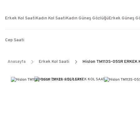
Erkek Kol Saati
Kadın Kol Saati
Kadın Güneş Gözlüğü
Erkek Güneş G
Cep Saati
Anasayfa
Erkek Kol Saati
Hislon TM113S-05SR ERKEK 