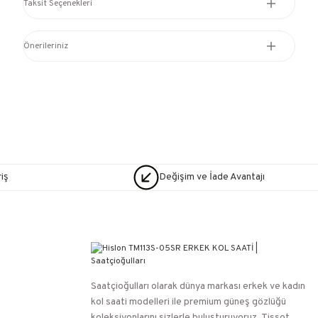
Taksit Seçenekleri
Önerileriniz
iş
Değişim ve İade Avantajı
Saatçioğulları⁠ olarak dünya markası erkek ve kadın
kol saati modelleri ile premium güneş gözlüğü
koleksiyonlarını sizlerle buluşturuyoruz. Tissot,