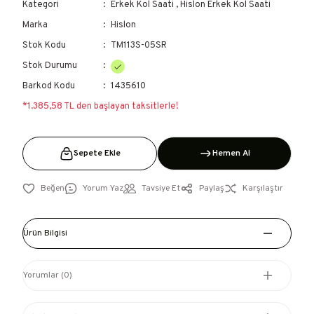
Kategori
Erkek Kol Saati
,
Hislon Erkek Kol Saati
Marka
Hislon
Stok Kodu
TM113S-05SR
Stok Durumu
Barkod Kodu
1435610
*1.385,58 TL den başlayan taksitlerle!
Sepete Ekle
Hemen Al
Yorum Yaz
Tavsiye Et
Paylaş
Karşılaştır
Ürün Bilgisi
Yorumlar (0)