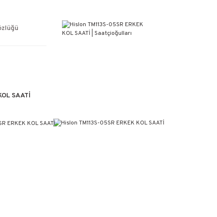
ÜCRETSİZ KARGO
%100 ORİJİNAL ÜRÜN GARANTİSİ
WEB SİTESİNE ÖZEL FİYATLAR
özlüğü
KAÇIRILMAYACAK FIRSATLAR
KOL SAATİ