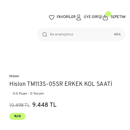
FAVORİLER
ÜYE GİRİŞİ
SEPETİM
ARA
Hislon
Hislon TM113S-05SR ERKEK KOL SAATİ
0.0 Puan - 0 Yorum
9.448 TL
10.498 TL
%10