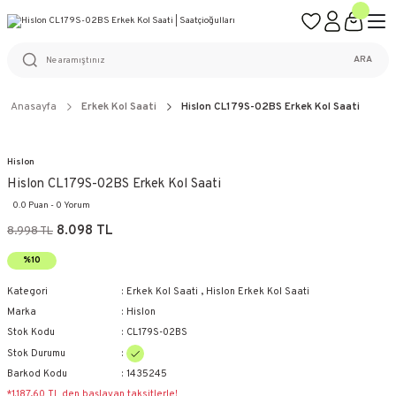
ÜCRETSİZ KARGO
%100 ORİJİNAL ÜRÜN GARANTİSİ
WEB SİTESİNE ÖZEL FİYATLAR
KAÇIRILMAYACAK FIRSATLAR
ARA
Anasayfa
Erkek Kol Saati
Hislon CL179S-02BS Erkek Kol Saati
Hislon
Hislon CL179S-02BS Erkek Kol Saati
0.0 Puan - 0 Yorum
8.098 TL
8.998 TL
%10
Kategori
Erkek Kol Saati
,
Hislon Erkek Kol Saati
Marka
Hislon
Stok Kodu
CL179S-02BS
Stok Durumu
Barkod Kodu
1435245
*1.187,60 TL den başlayan taksitlerle!