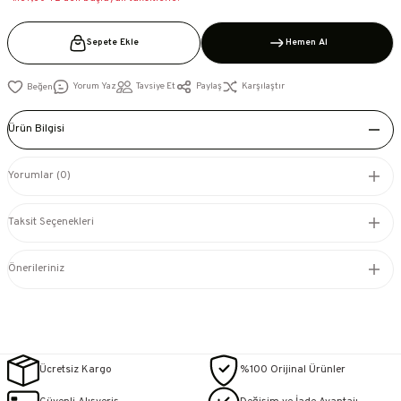
Sepete Ekle
Hemen Al
Yorum Yaz
Tavsiye Et
Paylaş
Karşılaştır
Ürün Bilgisi
Yorumlar (0)
Taksit Seçenekleri
Önerileriniz
Ücretsiz Kargo
%100 Orijinal Ürünler