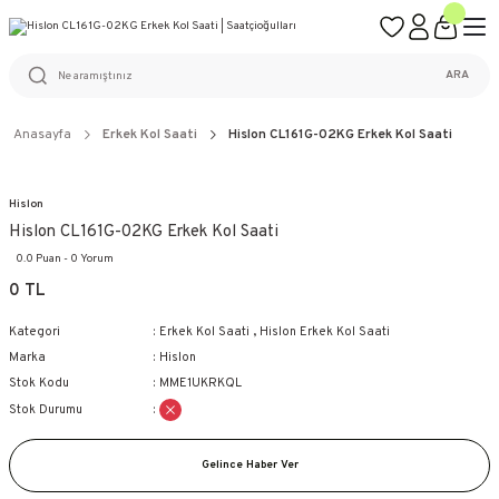
ÜCRETSİZ KARGO
%100 ORİJİNAL ÜRÜN GARANTİSİ
WEB SİTESİNE ÖZEL FİYATLAR
KAÇIRILMAYACAK FIRSATLAR
ARA
Anasayfa
Erkek Kol Saati
Hislon CL161G-02KG Erkek Kol Saati
Hislon
Hislon CL161G-02KG Erkek Kol Saati
0.0 Puan - 0 Yorum
0 TL
Kategori
Erkek Kol Saati
,
Hislon Erkek Kol Saati
Marka
Hislon
Stok Kodu
MME1UKRKQL
Stok Durumu
Gelince Haber Ver