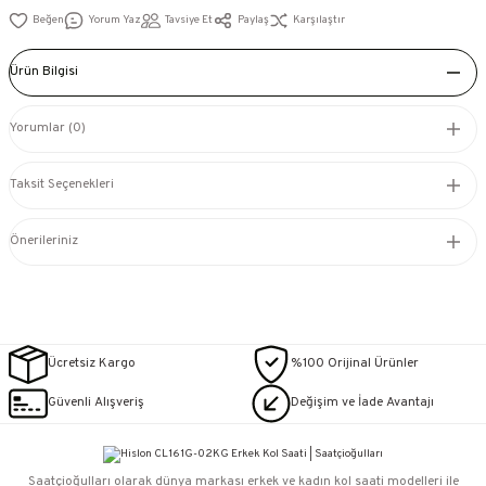
Yorum Yaz
Tavsiye Et
Paylaş
Karşılaştır
Ürün Bilgisi
Yorumlar (0)
Taksit Seçenekleri
Önerileriniz
Ücretsiz Kargo
%100 Orijinal Ürünler
Güvenli Alışveriş
Değişim ve İade Avantajı
Saatçioğulları⁠ olarak dünya markası erkek ve kadın kol saati modelleri ile