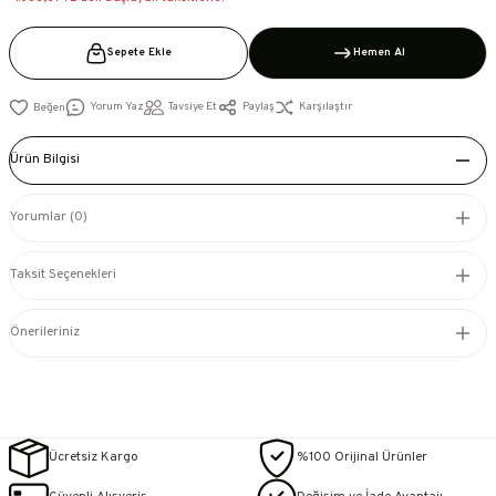
Sepete Ekle
Hemen Al
Yorum Yaz
Tavsiye Et
Paylaş
Karşılaştır
Ürün Bilgisi
Yorumlar (0)
Taksit Seçenekleri
Önerileriniz
Ücretsiz Kargo
%100 Orijinal Ürünler