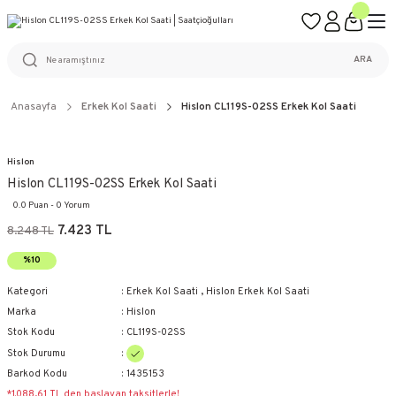
ÜCRETSİZ KARGO
%100 ORİJİNAL ÜRÜN GARANTİSİ
WEB SİTESİNE ÖZEL FİYATLAR
KAÇIRILMAYACAK FIRSATLAR
ARA
Anasayfa
Erkek Kol Saati
Hislon CL119S-02SS Erkek Kol Saati
Hislon
Hislon CL119S-02SS Erkek Kol Saati
0.0 Puan - 0 Yorum
7.423 TL
8.248 TL
%10
Kategori
Erkek Kol Saati
,
Hislon Erkek Kol Saati
Marka
Hislon
Stok Kodu
CL119S-02SS
Stok Durumu
Barkod Kodu
1435153
*1.088,61 TL den başlayan taksitlerle!