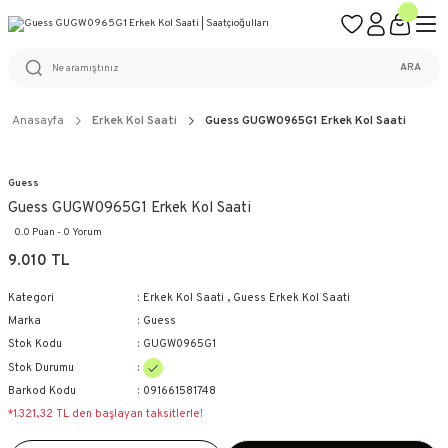
ÜCRETSİZ KARGO
%100 ORİJİNAL ÜRÜN GARANTİSİ
WEB SİTESİNE ÖZEL FİYATLAR
KAÇIRILMAYACAK FIRSATLAR
ARA
Anasayfa
Erkek Kol Saati
Guess GUGW0965G1 Erkek Kol Saati
Guess
Guess GUGW0965G1 Erkek Kol Saati
0.0 Puan - 0 Yorum
9.010 TL
Kategori
Erkek Kol Saati
,
Guess Erkek Kol Saati
Marka
Guess
Stok Kodu
GUGW0965G1
Stok Durumu
Barkod Kodu
091661581748
*1.321,32 TL den başlayan taksitlerle!