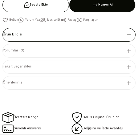
Sepete Ekle
Hemen Al
Yorum Yaz
Tavsiye Et
Paylaş
Karşılaştır
Ürün Bilgisi
Yorumlar (0)
Taksit Seçenekleri
Önerileriniz
Ücretsiz Kargo
%100 Orijinal Ürünler
Güvenli Alışveriş
Değişim ve İade Avantajı