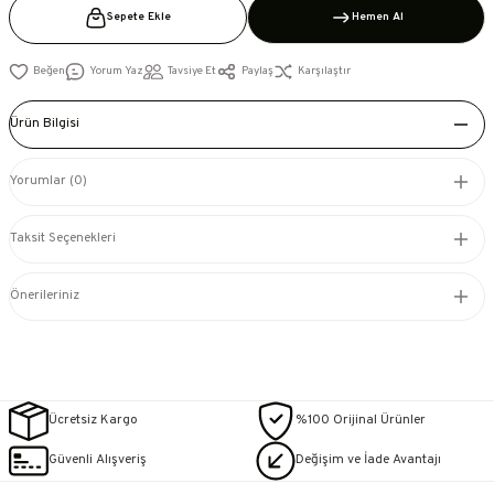
Sepete Ekle
Hemen Al
Yorum Yaz
Tavsiye Et
Paylaş
Karşılaştır
Ürün Bilgisi
Yorumlar (0)
Taksit Seçenekleri
Önerileriniz
Ücretsiz Kargo
%100 Orijinal Ürünler
Güvenli Alışveriş
Değişim ve İade Avantajı