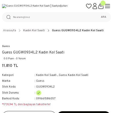
ÜCRETSİZ KARGO
%100 ORİJİNAL ÜRÜN GARANTİSİ
WEB SİTESİNE ÖZEL FİYATLAR
KAÇIRILMAYACAK FIRSATLAR
ARA
Anasayfa
Kadın Kol Saati
Guess GUGW0934L2 Kadın Kol Saati
Guess
Guess GUGW0934L2 Kadın Kol Saati
0.0 Puan - 0 Yorum
11.810 TL
Kategori
Kadın Kol Saati
,
Guess Kadın Kol Saati
Marka
Guess
Stok Kodu
GUGW0934L2
Stok Durumu
Barkod Kodu
091661586057
*1.731,94 TL den başlayan taksitlerle!