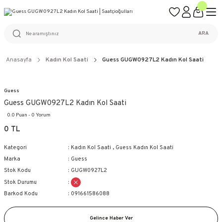
ÜCRETSİZ KARGO
%100 ORİJİNAL ÜRÜN GARANTİSİ
WEB SİTESİNE ÖZEL FİYATLAR
KAÇIRILMAYACAK FIRSATLAR
ARA
Anasayfa
Kadın Kol Saati
Guess GUGW0927L2 Kadın Kol Saati
Guess
Guess GUGW0927L2 Kadın Kol Saati
0.0 Puan - 0 Yorum
0 TL
Kategori
Kadın Kol Saati
,
Guess Kadın Kol Saati
Marka
Guess
Stok Kodu
GUGW0927L2
Stok Durumu
Barkod Kodu
091661586088
Gelince Haber Ver