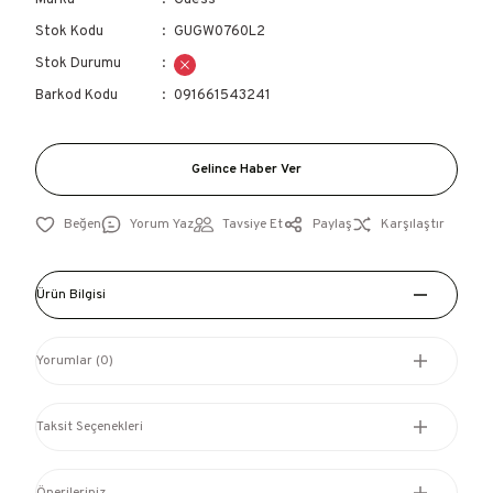
Marka
Guess
Stok Kodu
GUGW0760L2
Stok Durumu
Barkod Kodu
091661543241
Gelince Haber Ver
Yorum Yaz
Tavsiye Et
Paylaş
Karşılaştır
Ürün Bilgisi
Yorumlar (0)
Taksit Seçenekleri