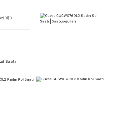
ÜCRETSİZ KARGO
%100 ORİJİNAL ÜRÜN GARANTİSİ
WEB SİTESİNE ÖZEL FİYATLAR
özlüğü
KAÇIRILMAYACAK FIRSATLAR
l Saati