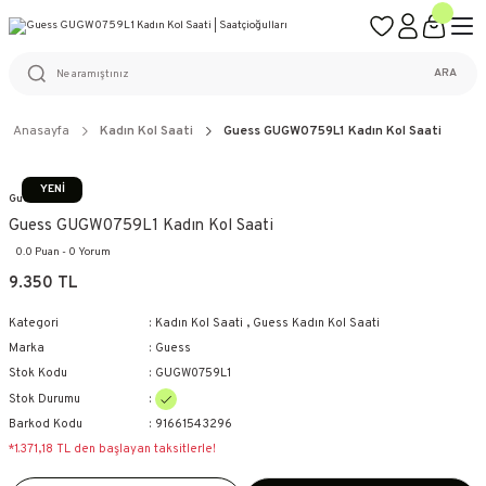
ÜCRETSİZ KARGO
%100 ORİJİNAL ÜRÜN GARANTİSİ
WEB SİTESİNE ÖZEL FİYATLAR
KAÇIRILMAYACAK FIRSATLAR
ARA
Anasayfa
Kadın Kol Saati
Guess GUGW0759L1 Kadın Kol Saati
YENİ
Guess
Guess GUGW0759L1 Kadın Kol Saati
0.0 Puan - 0 Yorum
9.350 TL
Kategori
Kadın Kol Saati
,
Guess Kadın Kol Saati
Marka
Guess
Stok Kodu
GUGW0759L1
Stok Durumu
Barkod Kodu
91661543296
*1.371,18 TL den başlayan taksitlerle!