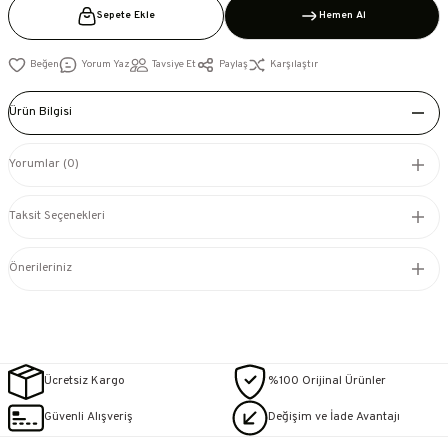
Sepete Ekle
Hemen Al
Yorum Yaz
Tavsiye Et
Paylaş
Karşılaştır
Ürün Bilgisi
Yorumlar (0)
Taksit Seçenekleri
Önerileriniz
Ücretsiz Kargo
%100 Orijinal Ürünler
Güvenli Alışveriş
Değişim ve İade Avantajı