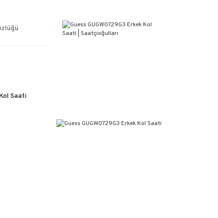
ÜCRETSİZ KARGO
%100 ORİJİNAL ÜRÜN GARANTİSİ
WEB SİTESİNE ÖZEL FİYATLAR
özlüğü
KAÇIRILMAYACAK FIRSATLAR
ol Saati