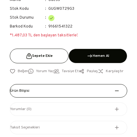
Marka
Guess
Stok Kodu
GUGW0729G3
Stok Durumu
Barkod Kodu
91661541322
*1.487,03 TL den başlayan taksitlerle!
Sepete Ekle
Hemen Al
Yorum Yaz
Tavsiye Et
Paylaş
Karşılaştır
Ürün Bilgisi
Yorumlar (0)
Taksit Seçenekleri