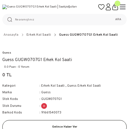
ÜCRETSİZ KARGO
%100 ORİJİNAL ÜRÜN GARANTİSİ
WEB SİTESİNE ÖZEL FİYATLAR
KAÇIRILMAYACAK FIRSATLAR
ARA
Anasayfa
Erkek Kol Saati
Guess GUGW0707G1 Erkek Kol Saati
Guess
Guess GUGW0707G1 Erkek Kol Saati
0.0 Puan - 0 Yorum
0 TL
Kategori
Erkek Kol Saati
,
Guess Erkek Kol Saati
Marka
Guess
Stok Kodu
GUGW0707G1
Stok Durumu
Barkod Kodu
91661540073
Gelince Haber Ver