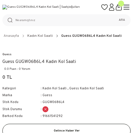
ÜCRETSİZ KARGO
%100 ORİJİNAL ÜRÜN GARANTİSİ
WEB SİTESİNE ÖZEL FİYATLAR
KAÇIRILMAYACAK FIRSATLAR
ARA
Anasayfa
Kadın Kol Saati
Guess GUGW0686L4 Kadın Kol Saati
Guess
Guess GUGW0686L4 Kadın Kol Saati
0.0 Puan - 0 Yorum
0 TL
Kategori
Kadın Kol Saati
,
Guess Kadın Kol Saati
Marka
Guess
Stok Kodu
GUGW0686L4
Stok Durumu
Barkod Kodu
91661541292
Gelince Haber Ver