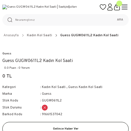
ÜCRETSİZ KARGO
%100 ORİJİNAL ÜRÜN GARANTİSİ
WEB SİTESİNE ÖZEL FİYATLAR
KAÇIRILMAYACAK FIRSATLAR
ARA
Anasayfa
Kadın Kol Saati
Guess GUGW0611L2 Kadın Kol Saati
Guess
Guess GUGW0611L2 Kadın Kol Saati
0.0 Puan - 0 Yorum
0 TL
Kategori
Kadın Kol Saati
,
Guess Kadın Kol Saati
Marka
Guess
Stok Kodu
GUGW0611L2
Stok Durumu
Barkod Kodu
91661537042
Gelince Haber Ver