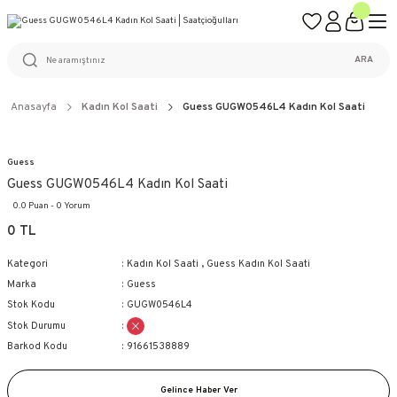
ÜCRETSİZ KARGO
%100 ORİJİNAL ÜRÜN GARANTİSİ
WEB SİTESİNE ÖZEL FİYATLAR
KAÇIRILMAYACAK FIRSATLAR
ARA
Anasayfa
Kadın Kol Saati
Guess GUGW0546L4 Kadın Kol Saati
Guess
Guess GUGW0546L4 Kadın Kol Saati
0.0 Puan - 0 Yorum
0 TL
Kategori
Kadın Kol Saati
,
Guess Kadın Kol Saati
Marka
Guess
Stok Kodu
GUGW0546L4
Stok Durumu
Barkod Kodu
91661538889
Gelince Haber Ver