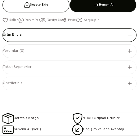
Sepete Ekle
Hemen Al
Yorum Yaz
Tavsiye Et
Paylaş
Karşılaştır
Ürün Bilgisi
Yorumlar (0)
Taksit Seçenekleri
Önerileriniz
Ücretsiz Kargo
%100 Orijinal Ürünler
Güvenli Alışveriş
Değişim ve İade Avantajı