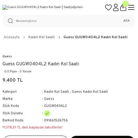
ÜCRETSİZ KARGO
%100 ORİJİNAL ÜRÜN GARANTİSİ
WEB SİTESİNE ÖZEL FİYATLAR
KAÇIRILMAYACAK FIRSATLAR
ARA
Anasayfa
Kadın Kol Saati
Guess GUGW0404L2 Kadın Kol Saati
Guess
Guess GUGW0404L2 Kadın Kol Saati
0.0 Puan - 0 Yorum
9.400 TL
Kategori
Kadın Kol Saati
,
Guess Kadın Kol Saati
Marka
Guess
Stok Kodu
GUGW0404L2
Stok Durumu
Barkod Kodu
091661526756
*1.378,51 TL den başlayan taksitlerle!