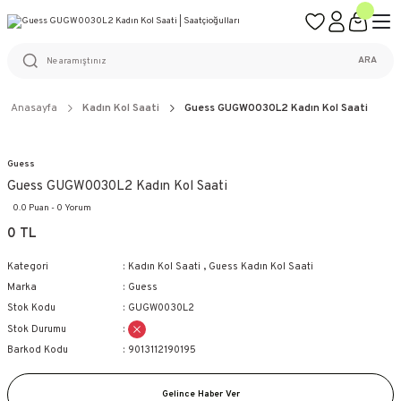
ÜCRETSİZ KARGO
%100 ORİJİNAL ÜRÜN GARANTİSİ
WEB SİTESİNE ÖZEL FİYATLAR
KAÇIRILMAYACAK FIRSATLAR
ARA
Anasayfa
Kadın Kol Saati
Guess GUGW0030L2 Kadın Kol Saati
Guess
Guess GUGW0030L2 Kadın Kol Saati
0.0 Puan - 0 Yorum
0 TL
Kategori
Kadın Kol Saati
,
Guess Kadın Kol Saati
Marka
Guess
Stok Kodu
GUGW0030L2
Stok Durumu
Barkod Kodu
9013112190195
Gelince Haber Ver