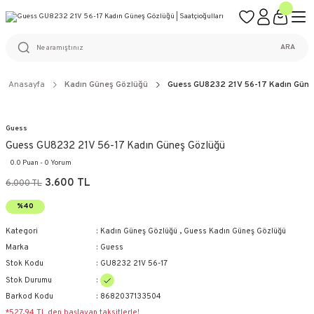
ÜCRETSİZ KARGO
%100 ORİJİNAL ÜRÜN GARANTİSİ
WEB SİTESİNE ÖZEL FİYATLAR
KAÇIRILMAYACAK FIRSATLAR
ARA
Anasayfa
Kadın Güneş Gözlüğü
Guess GU8232 21V 56-17 Kadın Güne
Guess
Guess GU8232 21V 56-17 Kadın Güneş Gözlüğü
0.0 Puan - 0 Yorum
3.600 TL
6.000 TL
%40
Kategori
Kadın Güneş Gözlüğü
,
Guess Kadın Güneş Gözlüğü
Marka
Guess
Stok Kodu
GU8232 21V 56-17
Stok Durumu
Barkod Kodu
8682037133504
*527,94 TL den başlayan taksitlerle!