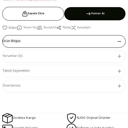
Sepete Ekle
Hemen Al
Yorum Yaz
Tavsiye Et
Paylaş
Karşılaştır
Ürün Bilgisi
Yorumlar (0)
Taksit Seçenekleri
Önerileriniz
Ücretsiz Kargo
%100 Orijinal Ürünler