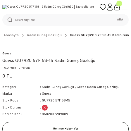
ÜCRETSİZ KARGO
%100 ORİJİNAL ÜRÜN GARANTİSİ
WEB SİTESİNE ÖZEL FİYATLAR
KAÇIRILMAYACAK FIRSATLAR
ARA
Anasayfa
Kadın Güneş Gözlüğü
Guess GU7920 57F 58-15 Kadın Güne
Guess
Guess GU7920 57F 58-15 Kadın Güneş Gözlüğü
0.0 Puan - 0 Yorum
0 TL
Kategori
Kadın Güneş Gözlüğü
,
Guess Kadın Güneş Gözlüğü
Marka
Guess
Stok Kodu
GU7920 57F 58-15
Stok Durumu
Barkod Kodu
8682037289089
Gelince Haber Ver