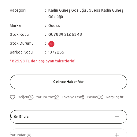
Kategori
Kadın Güneş Gözlüğü
,
Guess Kadın Güneş
Gözlüğü
Marka
Guess
Stok Kodu
GU7889 21Z 53-18
Stok Durumu
Barkod Kodu
1377255
*825,93 TL den başlayan taksitlerle!
Gelince Haber Ver
Yorum Yaz
Tavsiye Et
Paylaş
Karşılaştır
Ürün Bilgisi
Yorumlar (0)