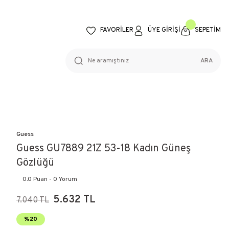
FAVORİLER
ÜYE GİRİŞİ
SEPETİM
ARA
Guess
Guess GU7889 21Z 53-18 Kadın Güneş
Gözlüğü
0.0 Puan - 0 Yorum
5.632 TL
7.040 TL
%20