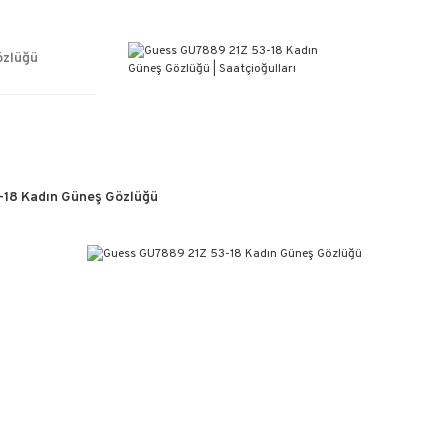
ÜCRETSİZ KARGO
%100 ORİJİNAL ÜRÜN GARANTİSİ
WEB SİTESİNE ÖZEL FİYATLAR
özlüğü
KAÇIRILMAYACAK FIRSATLAR
18 Kadın Güneş Gözlüğü