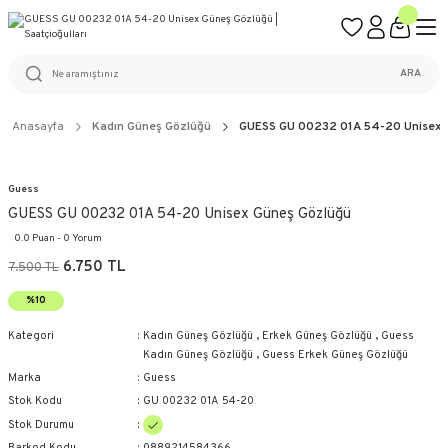
ÜCRETSİZ KARGO
%100 ORİJİNAL ÜRÜN GARANTİSİ
WEB SİTESİNE ÖZEL FİYATLAR
KAÇIRILMAYACAK FIRSATLAR
ARA
Anasayfa
Kadın Güneş Gözlüğü
GUESS GU 00232 01A 54-20 Unisex 
Guess
GUESS GU 00232 01A 54-20 Unisex Güneş Gözlüğü
0.0 Puan - 0 Yorum
6.750 TL
7.500 TL
%10
Kategori
Kadın Güneş Gözlüğü
,
Erkek Güneş Gözlüğü
,
Guess
Kadın Güneş Gözlüğü
,
Guess Erkek Güneş Gözlüğü
Marka
Guess
Stok Kodu
GU 00232 01A 54-20
Stok Durumu