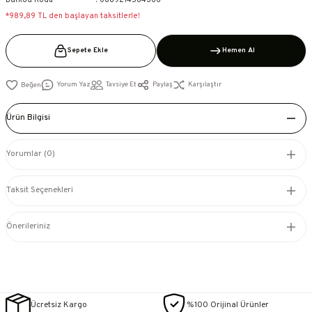
Barkod Kodu
0889214584366
*989,89 TL den başlayan taksitlerle!
Sepete Ekle
Hemen Al
Yorum Yaz
Tavsiye Et
Paylaş
Karşılaştır
Ürün Bilgisi
Yorumlar (0)
Taksit Seçenekleri
Önerileriniz
Ücretsiz Kargo
%100 Orijinal Ürünler