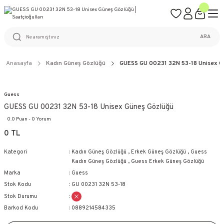
ÜCRETSİZ KARGO
%100 ORİJİNAL ÜRÜN GARANTİSİ
WEB SİTESİNE ÖZEL FİYATLAR
KAÇIRILMAYACAK FIRSATLAR
ARA
Anasayfa
Kadın Güneş Gözlüğü
GUESS GU 00231 32N 53-18 Unisex G
Guess
GUESS GU 00231 32N 53-18 Unisex Güneş Gözlüğü
0.0 Puan - 0 Yorum
0 TL
Kategori
Kadın Güneş Gözlüğü
,
Erkek Güneş Gözlüğü
,
Guess
Kadın Güneş Gözlüğü
,
Guess Erkek Güneş Gözlüğü
Marka
Guess
Stok Kodu
GU 00231 32N 53-18
Stok Durumu
Barkod Kodu
0889214584335