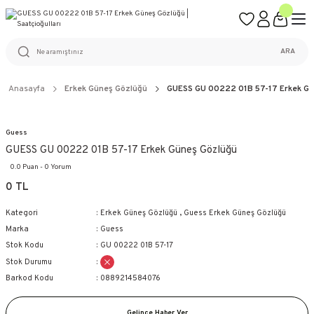
ÜCRETSİZ KARGO
%100 ORİJİNAL ÜRÜN GARANTİSİ
WEB SİTESİNE ÖZEL FİYATLAR
KAÇIRILMAYACAK FIRSATLAR
ARA
Anasayfa
Erkek Güneş Gözlüğü
GUESS GU 00222 01B 57-17 Erkek Gü
Guess
GUESS GU 00222 01B 57-17 Erkek Güneş Gözlüğü
0.0 Puan - 0 Yorum
0 TL
Kategori
Erkek Güneş Gözlüğü
,
Guess Erkek Güneş Gözlüğü
Marka
Guess
Stok Kodu
GU 00222 01B 57-17
Stok Durumu
Barkod Kodu
0889214584076
Gelince Haber Ver