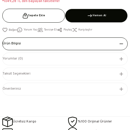
*1.049,28 TL den başlayan taksitlerle!
Sepete Ekle
Hemen Al
Yorum Yaz
Tavsiye Et
Paylaş
Karşılaştır
Ürün Bilgisi
Yorumlar (0)
Taksit Seçenekleri
Önerileriniz
Ücretsiz Kargo
%100 Orijinal Ürünler