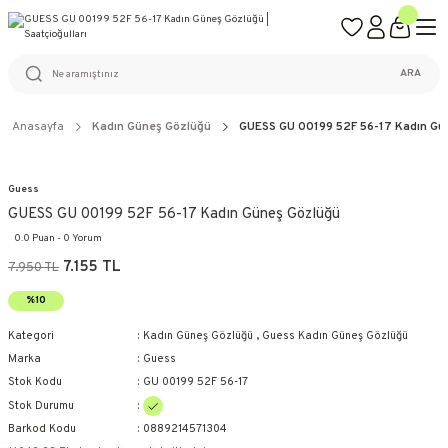
ÜCRETSİZ KARGO
%100 ORİJİNAL ÜRÜN GARANTİSİ
WEB SİTESİNE ÖZEL FİYATLAR
KAÇIRILMAYACAK FIRSATLAR
ARA
Anasayfa
Kadın Güneş Gözlüğü
GUESS GU 00199 52F 56-17 Kadın Gü
Guess
GUESS GU 00199 52F 56-17 Kadın Güneş Gözlüğü
0.0 Puan - 0 Yorum
7.155 TL
7.950 TL
%10
Kategori
Kadın Güneş Gözlüğü
,
Guess Kadın Güneş Gözlüğü
Marka
Guess
Stok Kodu
GU 00199 52F 56-17
Stok Durumu
Barkod Kodu
0889214571304