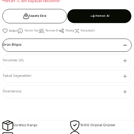
*989,89 TL den başlayan taksitlerle!
Sepete Ekle
Hemen Al
Yorum Yaz
Tavsiye Et
Paylaş
Karşılaştır
Ürün Bilgisi
Yorumlar (0)
Taksit Seçenekleri
Önerileriniz
Ücretsiz Kargo
%100 Orijinal Ürünler