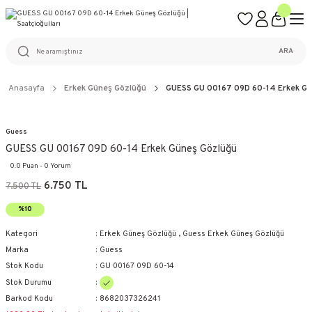
ÜCRETSİZ KARGO
%100 ORİJİNAL ÜRÜN GARANTİSİ
WEB SİTESİNE ÖZEL FİYATLAR
KAÇIRILMAYACAK FIRSATLAR
ARA
Anasayfa
Erkek Güneş Gözlüğü
GUESS GU 00167 09D 60-14 Erkek Gü
Guess
GUESS GU 00167 09D 60-14 Erkek Güneş Gözlüğü
0.0 Puan - 0 Yorum
6.750 TL
7.500 TL
%10
Kategori
Erkek Güneş Gözlüğü
,
Guess Erkek Güneş Gözlüğü
Marka
Guess
Stok Kodu
GU 00167 09D 60-14
Stok Durumu
Barkod Kodu
8682037326241