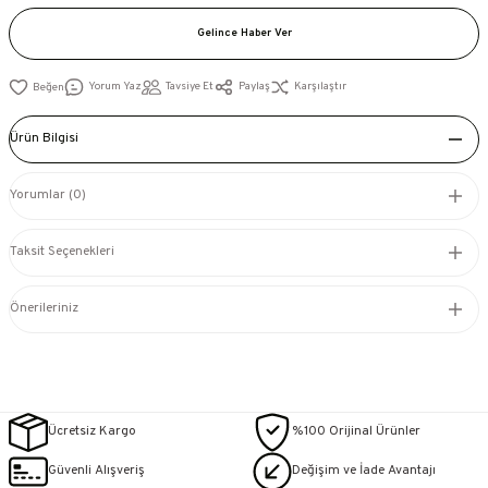
Gelince Haber Ver
Yorum Yaz
Tavsiye Et
Paylaş
Karşılaştır
Ürün Bilgisi
Yorumlar (0)
Taksit Seçenekleri
Önerileriniz
Ücretsiz Kargo
%100 Orijinal Ürünler
Güvenli Alışveriş
Değişim ve İade Avantajı