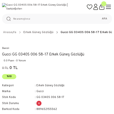
ÜCRETSİZ KARGO
%100 ORİJİNAL ÜRÜN GARANTİSİ
WEB SİTESİNE ÖZEL FİYATLAR
KAÇIRILMAYACAK FIRSATLAR
ARA
Anasayfa
Erkek Güneş Gözlüğü
Gucci GG 0340S 006 58-17 Erkek Gü
Gucci
Gucci GG 0340S 006 58-17 Erkek Güneş Gözlüğü
0.0 Puan - 0 Yorum
0 TL
0 TL
%10
Kategori
Erkek Güneş Gözlüğü
Marka
Gucci
Stok Kodu
GG 0340S 006 58-17
Stok Durumu
Barkod Kodu
889652155562