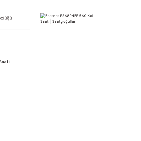
ÜCRETSİZ KARGO
%100 ORİJİNAL ÜRÜN GARANTİSİ
WEB SİTESİNE ÖZEL FİYATLAR
özlüğü
KAÇIRILMAYACAK FIRSATLAR
Saati