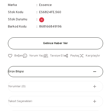
Marka
Essence
Stok Kodu
ES6824FE.560
Stok Durumu
Barkod Kodu
868166849196
Gelince Haber Ver
Yorum Yaz
Tavsiye Et
Paylaş
Karşılaştır
Ürün Bilgisi
Yorumlar (0)
Taksit Seçenekleri