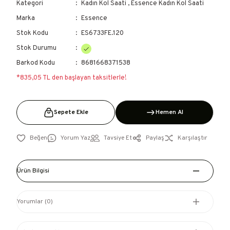
Kategori
Kadın Kol Saati
,
Essence Kadın Kol Saati
Marka
Essence
Stok Kodu
ES6733FE.120
Stok Durumu
Barkod Kodu
8681668371538
*835,05 TL den başlayan taksitlerle!
Sepete Ekle
Hemen Al
Yorum Yaz
Tavsiye Et
Paylaş
Karşılaştır
Ürün Bilgisi
Yorumlar (0)