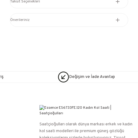
Taksit Seçenekleri
Önerileriniz
iş
Değişim ve İade Avantajı
Saatçioğulları⁠ olarak dünya markası erkek ve kadın
kol saati modelleri ile premium güneş gözlüğü
koleksiyonlarını sizlerle buluşturuyoruz. Tissot,