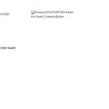
ÜCRETSİZ KARGO
%100 ORİJİNAL ÜRÜN GARANTİSİ
WEB SİTESİNE ÖZEL FİYATLAR
özlüğü
KAÇIRILMAYACAK FIRSATLAR
 Kol Saati