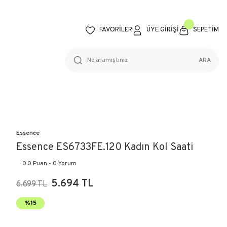
FAVORİLER
ÜYE GİRİŞİ
SEPETİM
ARA
Essence
Essence ES6733FE.120 Kadın Kol Saati
0.0 Puan - 0 Yorum
5.694 TL
6.699 TL
%15