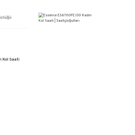
ÜCRETSİZ KARGO
%100 ORİJİNAL ÜRÜN GARANTİSİ
WEB SİTESİNE ÖZEL FİYATLAR
özlüğü
KAÇIRILMAYACAK FIRSATLAR
 Kol Saati