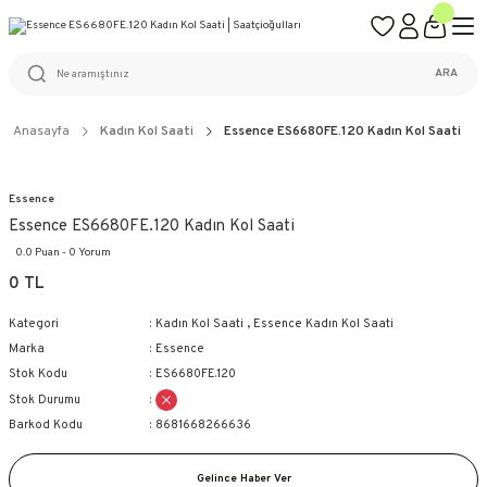
ÜCRETSİZ KARGO
%100 ORİJİNAL ÜRÜN GARANTİSİ
WEB SİTESİNE ÖZEL FİYATLAR
KAÇIRILMAYACAK FIRSATLAR
ARA
Anasayfa
Kadın Kol Saati
Essence ES6680FE.120 Kadın Kol Saati
Essence
Essence ES6680FE.120 Kadın Kol Saati
0.0 Puan - 0 Yorum
0 TL
Kategori
Kadın Kol Saati
,
Essence Kadın Kol Saati
Marka
Essence
Stok Kodu
ES6680FE.120
Stok Durumu
Barkod Kodu
8681668266636
Gelince Haber Ver