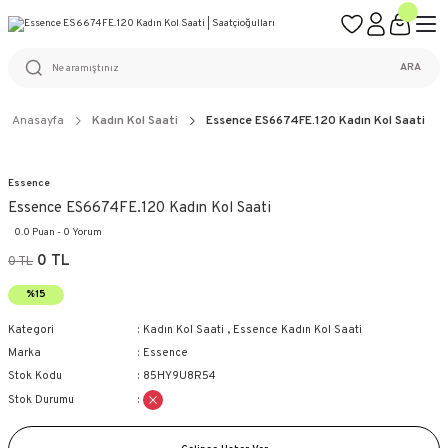
ÜCRETSİZ KARGO
%100 ORİJİNAL ÜRÜN GARANTİSİ
WEB SİTESİNE ÖZEL FİYATLAR
KAÇIRILMAYACAK FIRSATLAR
ARA
Anasayfa
Kadın Kol Saati
Essence ES6674FE.120 Kadın Kol Saati
Essence
Essence ES6674FE.120 Kadın Kol Saati
0.0 Puan - 0 Yorum
0 TL
0 TL
%15
Kategori
Kadın Kol Saati
,
Essence Kadın Kol Saati
Marka
Essence
Stok Kodu
85HY9U8R54
Stok Durumu