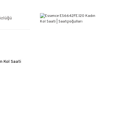
ÜCRETSİZ KARGO
%100 ORİJİNAL ÜRÜN GARANTİSİ
WEB SİTESİNE ÖZEL FİYATLAR
özlüğü
KAÇIRILMAYACAK FIRSATLAR
 Kol Saati