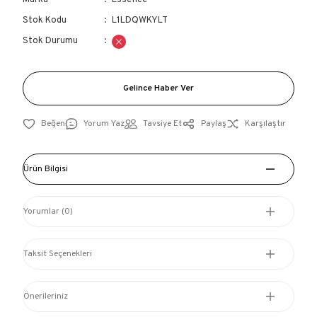
Marka
Essence
Stok Kodu
L1LDQWKYLT
Stok Durumu
Gelince Haber Ver
Yorum Yaz
Tavsiye Et
Paylaş
Karşılaştır
Ürün Bilgisi
Yorumlar (0)
Taksit Seçenekleri
Önerileriniz