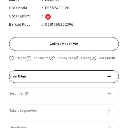
Marka
Essence
Stok Kodu
ES6574FE.120
Stok Durumu
Barkod Kodu
8681668232396
Gelince Haber Ver
Yorum Yaz
Tavsiye Et
Paylaş
Karşılaştır
Ürün Bilgisi
Yorumlar (0)
Taksit Seçenekleri