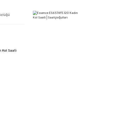
ÜCRETSİZ KARGO
%100 ORİJİNAL ÜRÜN GARANTİSİ
WEB SİTESİNE ÖZEL FİYATLAR
özlüğü
KAÇIRILMAYACAK FIRSATLAR
 Kol Saati