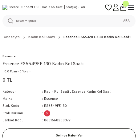
ÜCRETSİZ KARGO
%100 ORİJİNAL ÜRÜN GARANTİSİ
WEB SİTESİNE ÖZEL FİYATLAR
KAÇIRILMAYACAK FIRSATLAR
ARA
Anasayfa
Kadın Kol Saati
Essence ES6549FE.130 Kadın Kol Saati
Essence
Essence ES6549FE.130 Kadın Kol Saati
0.0 Puan - 0 Yorum
0 TL
Kategori
Kadın Kol Saati
,
Essence Kadın Kol Saati
Marka
Essence
Stok Kodu
ES6549FE.130
Stok Durumu
Barkod Kodu
8681668208377
Gelince Haber Ver