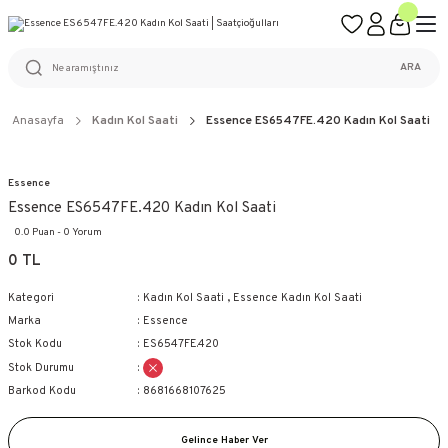
ÜCRETSİZ KARGO
%100 ORİJİNAL ÜRÜN GARANTİSİ
WEB SİTESİNE ÖZEL FİYATLAR
KAÇIRILMAYACAK FIRSATLAR
ARA
Anasayfa
Kadın Kol Saati
Essence ES6547FE.420 Kadın Kol Saati
Essence
Essence ES6547FE.420 Kadın Kol Saati
0.0 Puan - 0 Yorum
0 TL
Kategori
Kadın Kol Saati
,
Essence Kadın Kol Saati
Marka
Essence
Stok Kodu
ES6547FE.420
Stok Durumu
Barkod Kodu
8681668107625
Gelince Haber Ver