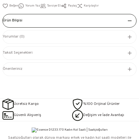
Yorum Yaz
Tavsiye Et
Paylaş
Karşılaştır
Ürün Bilgisi
Yorumlar (0)
Taksit Seçenekleri
Önerileriniz
Ücretsiz Kargo
%100 Orijinal Ürünler
Güvenli Alışveriş
Değişim ve İade Avantajı
Saatçioğulları⁠ olarak dünya markası erkek ve kadın kol saati modelleri ile