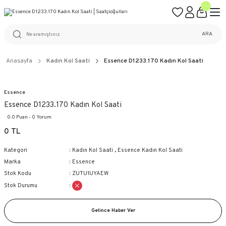
ÜCRETSİZ KARGO
%100 ORİJİNAL ÜRÜN GARANTİSİ
WEB SİTESİNE ÖZEL FİYATLAR
KAÇIRILMAYACAK FIRSATLAR
ARA
Anasayfa
Kadın Kol Saati
Essence D1233.170 Kadın Kol Saati
Essence
Essence D1233.170 Kadın Kol Saati
0.0 Puan - 0 Yorum
0 TL
Kategori
Kadın Kol Saati
,
Essence Kadın Kol Saati
Marka
Essence
Stok Kodu
ZUTU1UYAEW
Stok Durumu
Gelince Haber Ver