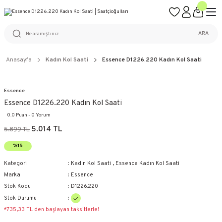
ÜCRETSİZ KARGO
%100 ORİJİNAL ÜRÜN GARANTİSİ
WEB SİTESİNE ÖZEL FİYATLAR
KAÇIRILMAYACAK FIRSATLAR
ARA
Anasayfa
Kadın Kol Saati
Essence D1226.220 Kadın Kol Saati
Essence
Essence D1226.220 Kadın Kol Saati
0.0 Puan - 0 Yorum
5.014 TL
5.899 TL
%15
Kategori
Kadın Kol Saati
,
Essence Kadın Kol Saati
Marka
Essence
Stok Kodu
D1226.220
Stok Durumu
*735,33 TL den başlayan taksitlerle!