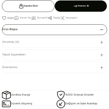
Sepete Ekle
Hemen Al
Yorum Yaz
Tavsiye Et
Paylaş
Karşılaştır
Ürün Bilgisi
Yorumlar (0)
Taksit Seçenekleri
Önerileriniz
Ücretsiz Kargo
%100 Orijinal Ürünler
Güvenli Alışveriş
Değişim ve İade Avantajı